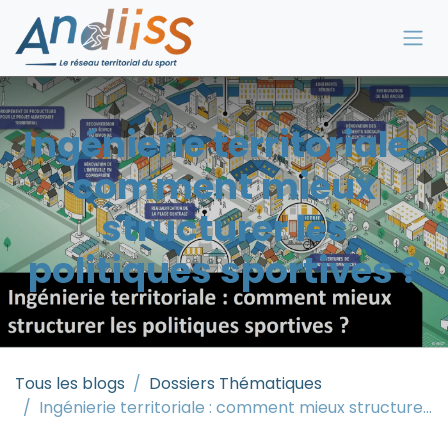
Se rendre au contenu
Ingénierie territoriale :
comment mieux
structurer les
politiques sportives ?
Tous les blogs
Dossiers Thématiques
Ingénierie territoriale : comment mieux structurer les politiques sportives ?