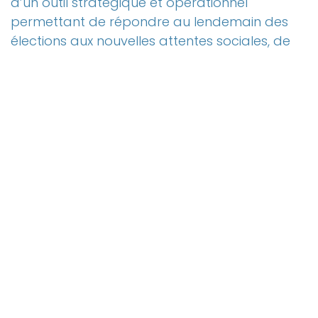
d’un outil stratégique et opérationnel
permettant de répondre au lendemain des
élections aux nouvelles attentes sociales, de
moderniser l’action publique et de maximiser
l’impact du sport dans les territoires. En
attendant les élections un premier travail sur
l’analyse de l’offre et des besoins théoriques à
partir de l’exploitation de la DATA peut être
amorcé.
Cliquez ici pour accéder à l'étude
in
Dossiers Thématiques
#
Étude / Point économie, écologie, technique
pour laisser un commentaire.
Se connecter