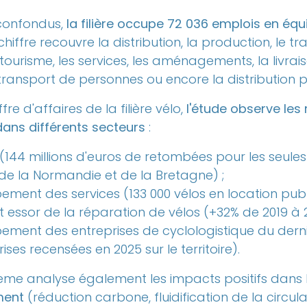
confondus,
la filière occupe 72 036 emplois en éq
chiffre recouvre la distribution, la production, le tr
s-tourisme, les services, les aménagements, la livrai
transport de personnes ou encore la distribution 
re d'affaires de la filière vélo,
l'étude observe le
ns différents secteurs
:
 (144 millions d'euros de retombées pour les seule
 de la Normandie et de la Bretagne) ;
ement des services (133 000 vélos en location publ
t essor de la réparation de vélos (+32% de 2019 à 2
ement des entreprises de cyclologistique du derni
ises recensées en 2025 sur le territoire).
deme analyse également les impacts positifs dans
ment
(réduction carbone, fluidification de la circula