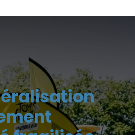
néralisation
ivement