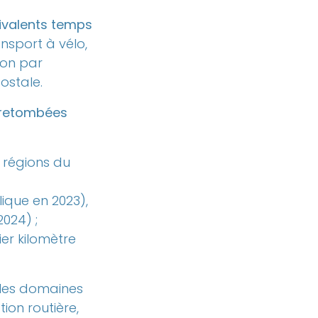
uivalents temps
ansport à vélo,
son par
postale.
s retombées
s régions du
ique en 2023),
024) ;
er kilomètre
 les domaines
tion routière,