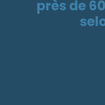
près de 60
sel