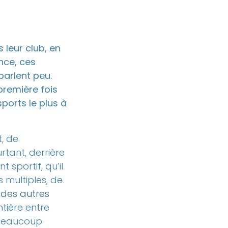
 leur club, en
nce, ces
parlent peu.
première fois
sports le plus à
, de
rtant, derrière
 sportif, qu’il
s multiples, de
 des autres
ntière entre
 beaucoup