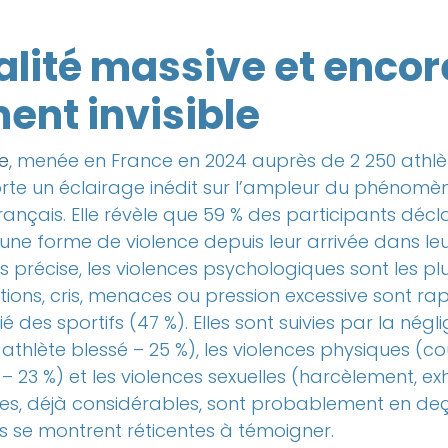
alité massive et encor
ent invisible
e
, menée en France en 2024 auprès de 2 250 athlè
rte un éclairage inédit sur l’ampleur du phénomè
français. Elle révèle que 59 % des participants décl
ne forme de violence depuis leur arrivée dans leu
 précise, les violences psychologiques sont les plu
iations, cris, menaces ou pression excessive sont r
ié des sportifs (47 %). Elles sont suivies par la nég
athlète blessé – 25 %), les violences physiques (co
 23 %) et les violences sexuelles (harcèlement, ex
fres, déjà considérables, sont probablement en deçà
es se montrent réticentes à témoigner.