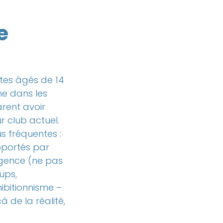
e
tes âgés de 14
ne dans les
arent avoir
r club actuel.
s fréquentes :
apportés par
ligence (ne pas
ups,
hibitionnisme –
 de la réalité,