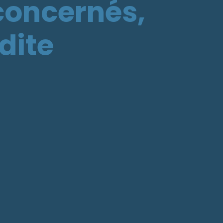
 concernés,
dite