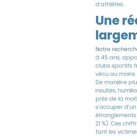
d’athlètes.
Une ré
largem
Notre recherch
à 45 ans, appo
clubs sportifs 
vécu au moins u
De manière plus
insultes, humil
près de la moit
s’occuper d’un 
étranglements –
21 %). Ces chif
tant les victim