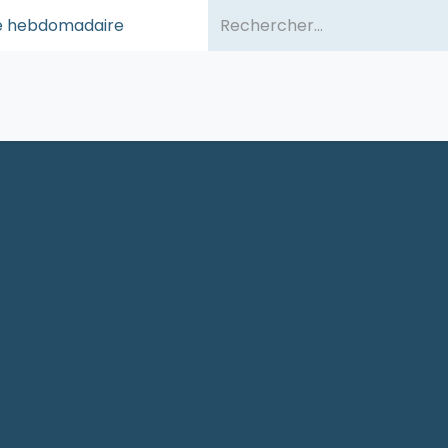
sse hebdomadaire
ommes-nous ?
Publications
Événements
Partenair