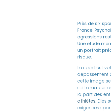
Près de six spo
France. Psychol
agressions rest
Une étude mené
un portrait pré
risque.
Le sport est v
dépassement de 
cette image se 
soit amateur ou
la part des en
athlètes
. Elles
exigences spor