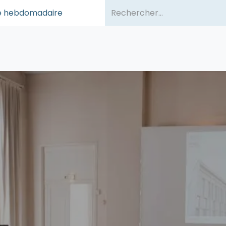
sse hebdomadaire
ommes-nous ?
Publications
Événements
Partenair