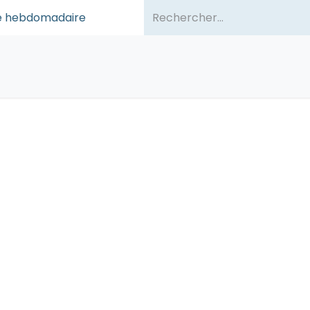
sse hebdomadaire
ommes-nous ?
Publications
Événements
Partenair