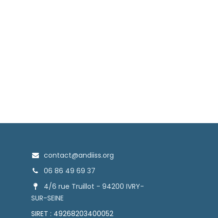
contact@andiiss.org
06 86 49 69 37
4/6 rue Truillot - 94200 IVRY-
SUR-SEINE
SIRET : 49268203400052