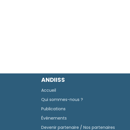
ANDIISS
Accueil
Qui sommes-nous ?
Publications
Événements
Devenir partenaire
/
Nos partenaires