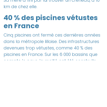
Sa mère a fini par lui trouver un créneau, à 10
km de chez elle.
40 % des piscines vétustes
en France
Cinq piscines ont fermé ces dernières années
dans la métropole lilloise. Des infrastructures
devenues trop vétustes, comme 40 % des
piscines en France. Sur les 6 000 bassins que
compte le pays, la moitié ont été construits
dans les années 70. Partout sur le territoire,
des équipements vieillissants sont devenus de
véritables gouffres financiers ou hors d'usage.
Face à l'urgence, dans la métropole lilloise,
sept nouvelles piscines et une extension vont
être construites. Le premier bassin qui est en