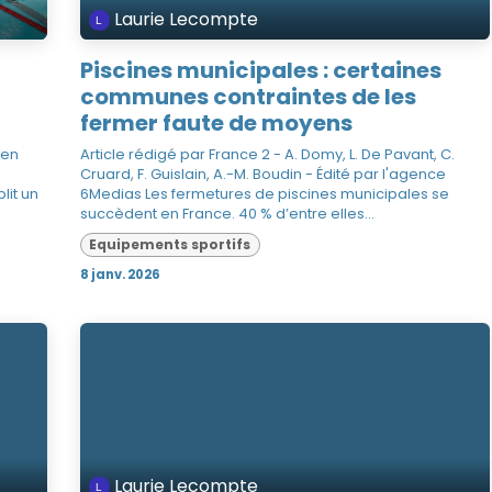
Laurie Lecompte
Piscines municipales : certaines
communes contraintes de les
fermer faute de moyens
 en
Article rédigé par France 2 - A. Domy, L. De Pavant, C.
Cruard, F. Guislain, A.-M. Boudin - Édité par l'agence
lit un
6Medias Les fermetures de piscines municipales se
succèdent en France. 40 % d’entre elles...
Equipements sportifs
8 janv. 2026
Laurie Lecompte