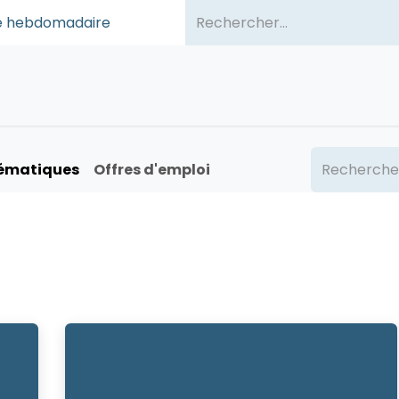
sse hebdomadaire
ommes-nous ?
Publications
Événements
Partenair
hématiques
Offres d'emploi