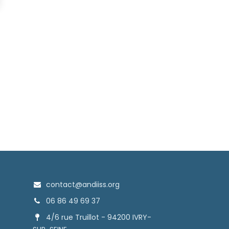
contact@andiiss.org
06 86 49 69 37
4/6 rue Truillot - 94200 IVRY-