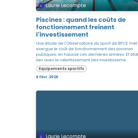
Laurie Lecompte
Piscines : quand les coûts de
fonctionnement freinent
l'investissement
Une étude de l'Observatoire du sport de BPCE met
exergue le coût de fonctionnement des piscines
publiques, en hausse ces dernières années. Et étab
lien avec le ralentissement des investisseme...
Equipements sportifs
6 févr. 2026
Laurie Lecompte